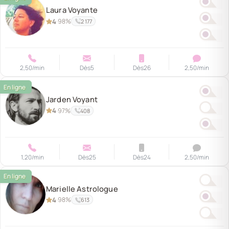
Laura Voyante
4
98%
·
2 177
2,50
/min
Dès
5
Dès
26
2,50
/min
Jarden Voyant
4
97%
·
408
1,20
/min
Dès
25
Dès
24
2,50
/min
Marielle Astrologue
4
98%
·
613