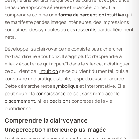
Dans une approche sérieuse et nuancée, on peut la
comprendre comme une
forme de perception intuitive
qui
se manifeste par des images intérieures, des impressions
soudaines, des symboles ou des
ressentis
particulièrement
nets.
Développer sa clairvoyance ne consiste pas à chercher
l’extraordinaire à tout prix. Il s’agit plutôt d’apprendre à
mieux écouter ce qui apparaît dans le silence, à distinguer
ce qui vient de l’
intuition
de ce qui vient du mental, puis à
construire une pratique stable, respectueuse et ancrée.
Cette démarche reste
symbolique
et interprétative
. Elle
peut nourrir la
connaissance de soi
, sans remplacer le
discernement
, ni les
décisions
concrètes de la vie
quotidienne.
Comprendre la clairvoyance
Une perception intérieure plus imagée
La clairvoyance est souvent décrite comme la capacité à