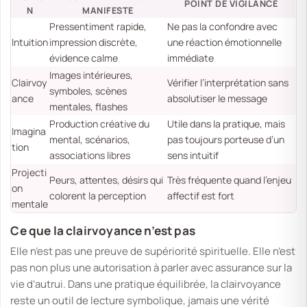
POINT DE VIGILANCE
N
MANIFESTE
Pressentiment rapide,
Ne pas la confondre avec
Intuition
impression discrète,
une réaction émotionnelle
évidence calme
immédiate
Images intérieures,
Clairvoy
Vérifier l’interprétation sans
symboles, scènes
ance
absolutiser le message
mentales, flashes
Production créative du
Utile dans la pratique, mais
Imagina
mental, scénarios,
pas toujours porteuse d’un
tion
associations libres
sens intuitif
Projecti
Peurs, attentes, désirs qui
Très fréquente quand l’enjeu
on
colorent la perception
affectif est fort
mentale
Ce que la clairvoyance n’est pas
Elle n’est pas une preuve de supériorité spirituelle. Elle n’est
pas non plus une autorisation à parler avec assurance sur la
vie d’autrui. Dans une pratique équilibrée, la clairvoyance
reste un outil de lecture symbolique, jamais une vérité