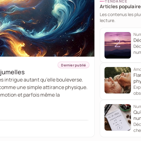
TENDANCE
Articles populaire
Les contenus les plu
lecture.
Num
Déc
Déc
num
sa..
Dernier publié
Amo
jumelles
Fla
s intrigue autant qu’elle bouleverse.
phy
ob
te comme une simple attirance physique.
Exp
obs
l’émotion et parfois même la
ave
Num
Qu’
num
Déc
che
inte