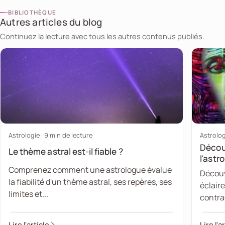
BIBLIOTHÈQUE
Autres articles du blog
Continuez la lecture avec tous les autres contenus publiés.
Astrologie · 9 min de lecture
Astrolog
Découv
Le thème astral est-il fiable ?
l'astro
Comprenez comment une astrologue évalue
Découv
la fiabilité d'un thème astral, ses repères, ses
éclaire
limites et...
contra
Lire l'article
Lire l'a