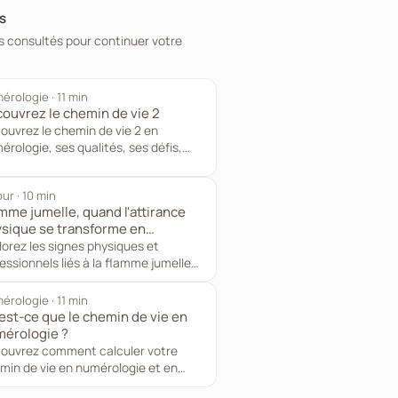
s
s consultés pour continuer votre
érologie · 11 min
ouvrez le chemin de vie 2
ouvrez le chemin de vie 2 en
érologie, ses qualités, ses défis,
.
ur · 10 min
mme jumelle, quand l'attirance
sique se transforme en
session
lorez les signes physiques et
essionnels liés à la flamme jumelle
c une...
érologie · 11 min
est-ce que le chemin de vie en
érologie ?
ouvrez comment calculer votre
min de vie en numérologie et en
rpréter les...