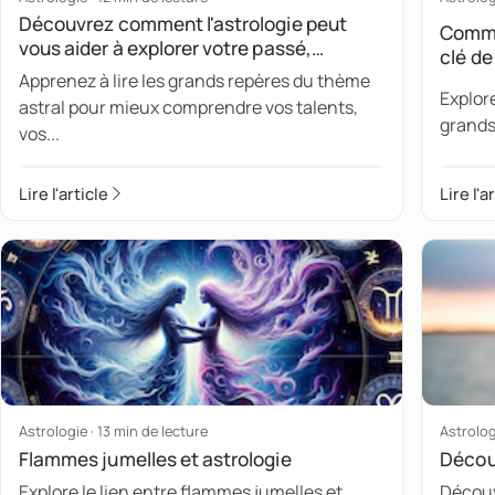
Découvrez comment l'astrologie peut
Comme
vous aider à explorer votre passé,
clé de
comprendre votre présent et anticiper
Apprenez à lire les grands repères du thème
votre futur
Explor
astral pour mieux comprendre vos talents,
grands 
vos...
Lire l'article
Lire l'a
Astrologie · 13 min de lecture
Astrolog
Flammes jumelles et astrologie
Découv
Explore le lien entre flammes jumelles et
Découv