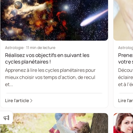
Astrologie · 11 min de lecture
Astrolog
Réalisez vos objectifs en suivant les
Prenez
cycles planétaires !
votre 
Apprenez à lire les cycles planétaires pour
Découv
mieux choisir vos temps d’action, de recul
éclaire
et...
et à l’é
Lire l'article
Lire l'a