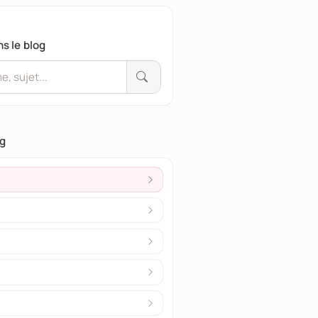
s le blog
og