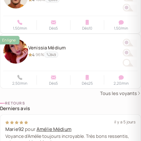
1,50
/min
Dès
5
Dès
10
1,50
/min
Venissia Médium
4
96%
·
849
2,50
/min
Dès
5
Dès
25
2,20
/min
Tous les voyants
RETOURS
Derniers avis
il y a 5 jours
Marie92
pour
Amélie Médium
Voyance d'Amélie toujours incroyable. Très bons ressentis,