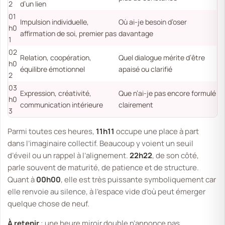
2
d’un lien
01
Impulsion individuelle,
Où ai-je besoin d’oser
h0
affirmation de soi, premier pas
davantage
1
02
Relation, coopération,
Quel dialogue mérite d’être
h0
équilibre émotionnel
apaisé ou clarifié
2
03
Expression, créativité,
Que n’ai-je pas encore formulé
h0
communication intérieure
clairement
3
Parmi toutes ces heures,
11h11
occupe une place à part
dans l’imaginaire collectif. Beaucoup y voient un seuil
d’éveil ou un rappel à l’alignement.
22h22
, de son côté,
parle souvent de maturité, de patience et de structure.
Quant à
00h00
, elle est très puissante symboliquement car
elle renvoie au silence, à l’espace vide d’où peut émerger
quelque chose de neuf.
À retenir
: une heure miroir double n’annonce pas