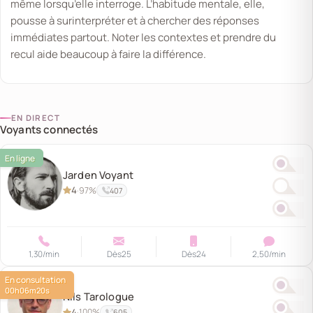
même lorsqu’elle interroge. L’habitude mentale, elle,
pousse à surinterpréter et à chercher des réponses
immédiates partout. Noter les contextes et prendre du
recul aide beaucoup à faire la différence.
EN DIRECT
Voyants connectés
Jarden Voyant
4
97%
·
407
1,30
/min
Dès
25
Dès
24
2,50
/min
00h06m21s
Nils Tarologue
4
100%
·
605