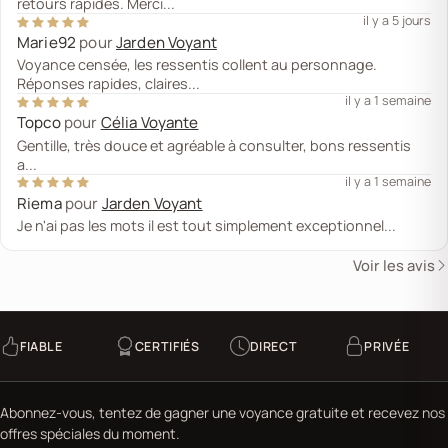
retours rapides. Merci...
il y a 5 jours
Marie92
pour
Jarden Voyant
Voyance censée, les ressentis collent au personnage.
Réponses rapides, claires...
il y a 1 semaine
Topco
pour
Célia Voyante
Gentille, très douce et agréable à consulter, bons ressentis
a...
il y a 1 semaine
Riema
pour
Jarden Voyant
Je n'ai pas les mots il est tout simplement exceptionnel...
Voir les avis
FIABLE
CERTIFIÉS
DIRECT
PRIVÉE
Abonnez-vous, tentez de gagner une voyance gratuite et recevez nos
offres spéciales du moment.