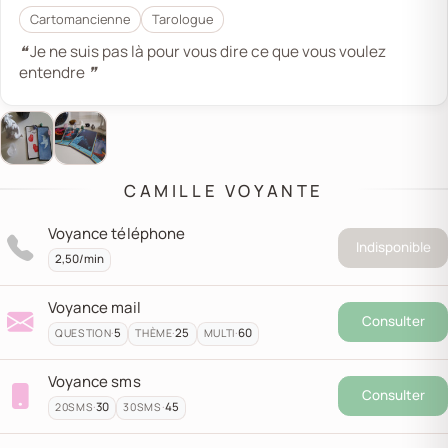
Cartomancienne
Tarologue
❝ Je ne suis pas là pour vous dire ce que vous voulez
entendre ❞
CAMILLE VOYANTE
Voyance téléphone
Indisponible
2,50/min
Voyance mail
Consulter
·
5
·
25
·
60
QUESTION
THÈME
MULTI
Voyance sms
Consulter
·
30
·
45
20
SMS
30
SMS