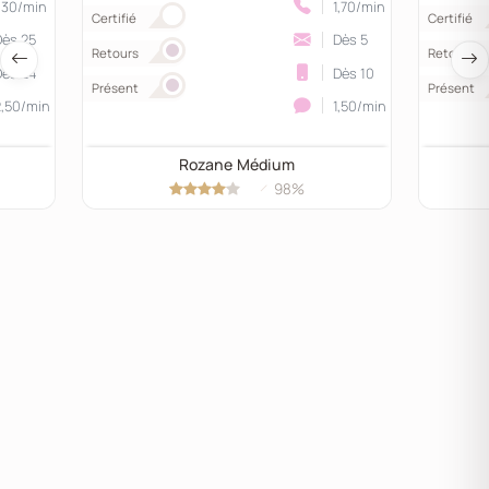
,30/min
1,70/min
Certifié
Certifié
Dès 25
Dès 5
Retours
Retours
Dès 24
Dès 10
Présent
Présent
2,50/min
1,50/min
Rozane Médium
98%