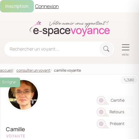
Connexion
Inscription
MENU
accueil
consulter un voyant
camille voyante
580
En ligne
Certifié
Retours
Présent
Camille
VOYANTE