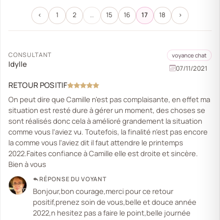
‹
1
2
…
15
16
17
18
›
CONSULTANT
voyance chat
Idylle
07/11/2021
RETOUR POSITIF
On peut dire que Camille n'est pas complaisante, en effet ma
situation est resté dure à gérer un moment, des choses se
sont réalisés donc cela à amélioré grandement la situation
comme vous l'aviez vu. Toutefois, la finalité n'est pas encore
la comme vous l'aviez dit il faut attendre le printemps
2022.Faites confiance à Camille elle est droite et sincère.
Bien à vous
RÉPONSE DU VOYANT
Bonjour,bon courage,merci pour ce retour
positif,prenez soin de vous,belle et douce année
2022,n hesitez pas a faire le point,belle journée