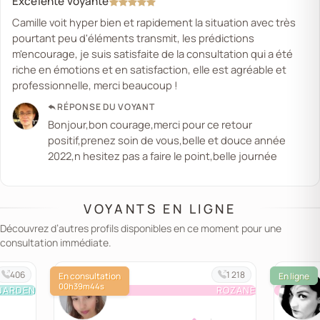
Excelente voyante
Camille voit hyper bien et rapidement la situation avec très
pourtant peu d'éléments transmit, les prédictions
m'encourage, je suis satisfaite de la consultation qui a été
riche en émotions et en satisfaction, elle est agréable et
professionnelle, merci beaucoup !
RÉPONSE DU VOYANT
Bonjour,bon courage,merci pour ce retour
positif,prenez soin de vous,belle et douce année
2022,n hesitez pas a faire le point,belle journée
VOYANTS EN LIGNE
Découvrez d’autres profils disponibles en ce moment pour une
consultation immédiate.
406
1 218
00h39m44s
JARDEN
ROZANE