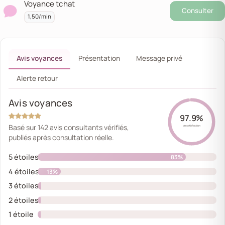
Voyance tchat
Consulter
1,50/min
Avis voyances
Présentation
Message privé
Alerte retour
Avis voyances
97.9%
Basé sur 142 avis consultants vérifiés,
de satisfaction
publiés après consultation réelle.
5 étoiles
83%
4 étoiles
13%
3 étoiles
2%
2 étoiles
1%
1 étoile
1%