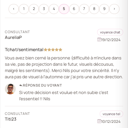
‹
1
2
3
4
5
6
7
8
9
›
CONSULTANT
voyance chat
AureliaP
19/12/2024
Tchat/sentimental
Vous avez bien cerné la personne (difficulté à m'inclure dans
sa vie, pas de projection dans le futur, visuels décousus,
malgré les sentiments). Merci Nils pour votre sincérité. Il n'y
aura pas de visuel à l'automne car j'ai pris une autre direction.
RÉPONSE DU VOYANT
Si votre décision est voulue et non subie c'est
l'essentiel !! Nils
CONSULTANT
voyance tel
Titi23
10/12/2024