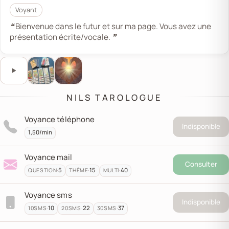
Voyant
❝ Bienvenue dans le futur et sur ma page. Vous avez une
présentation écrite/vocale. ❞
Ce bouton lance ou met en pause l’audio de présentat
Écouter l'audio de présentation
NILS TAROLOGUE
Voyance téléphone
Indisponible
1,50/min
Voyance mail
Consulter
·
5
·
15
·
40
QUESTION
THÈME
MULTI
Voyance sms
Indisponible
·
10
·
22
·
37
10
SMS
20
SMS
30
SMS