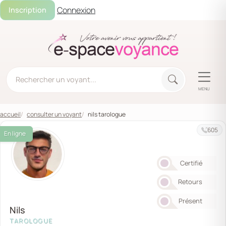
Connexion
Inscription
MENU
accueil
consulter un voyant
nils tarologue
605
En ligne
Certifié
Retours
Présent
Nils
TAROLOGUE