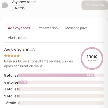
Voyance tchat
Indisponible
1,50/min
Avis voyances
Présentation
Message privé
Alerte retour
Avis voyances
100%
Basé sur 66 avis consultants vérifiés, publiés
de satisfaction
après consultation réelle.
5 étoiles
89%
4 étoiles
11%
3 étoiles
0%
2 étoiles
0%
1 étoile
0%