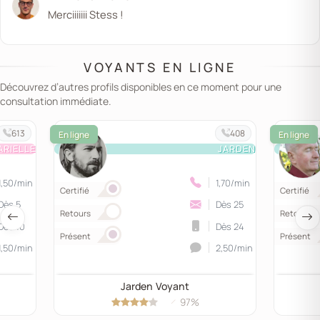
Merciiiiiii Stess !
VOYANTS EN LIGNE
Découvrez d’autres profils disponibles en ce moment pour une
consultation immédiate.
613
408
ARIELLE
JARDEN
1,50/min
1,70/min
Certifié
Certifié
Dès 5
Dès 25
Retours
Retours
Dès 10
Dès 24
Présent
Présent
1,50/min
2,50/min
Jarden Voyant
97%