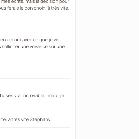
 mes écrits, mais la décision pour
s ferais le bon choix. à très vite,
 en accord avec ce que je vis.
as solliciter une voyance sur une
oses vrai incroyable,, merci je
te. à très vite Stéphany.