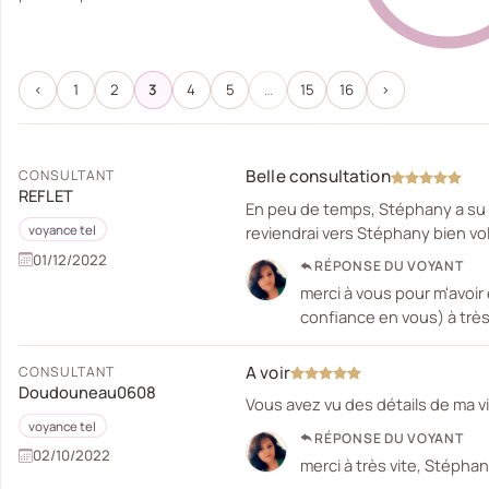
‹
1
2
3
4
5
…
15
16
›
Belle consultation
CONSULTANT
REFLET
En peu de temps, Stéphany a su voi
reviendrai vers Stéphany bien vo
voyance tel
01/12/2022
RÉPONSE DU VOYANT
merci à vous pour m'avoir
confiance en vous) à très
A voir
CONSULTANT
Doudouneau0608
Vous avez vu des détails de ma v
voyance tel
RÉPONSE DU VOYANT
02/10/2022
merci à très vite, Stéphan