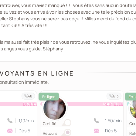
 retrouver, vous m'aviez manqué !!!! Vous êtes sans aucun doute la 
me suivez et vous arrivé à voir les choses avec une telle précisi
appeller Stephany vous ne serez pas déçu !! Milles merci du fond du
ant <3!!! À très vite !!!
a ma aussi fait très plaisir de vous retrouvez. ne vous inquiétez plu
 les anges vous guide. Stéphany
VOYANTS EN LIGNE
consultation immédiate.
48
613
DIVINA
MARIELLE
1,10/min
1,50/min
Certifié
Cert
Dès 5
Dès 5
Retours
Ret