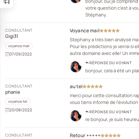
bonjour, oui je comprend 
votre question c'est à vou
Stéphany.
Voyance mail
CONSULTANT
Gigi31
Stephany a très bien analysé ma s
Pour les prédictions je verrai si 
voyance mail
autre domaine avec elle! Un imm
07/09/2022
RÉPONSE DU VOYANT
bonjour, cela à été un plai
au tel
CONSULTANT
phanie
merci pour cette consultation ra
vous tiens informé de l'évolution
voyance tel
20/08/2022
RÉPONSE DU VOYANT
re bonjour, je suis heure
Retour +++++
CONSULTANT