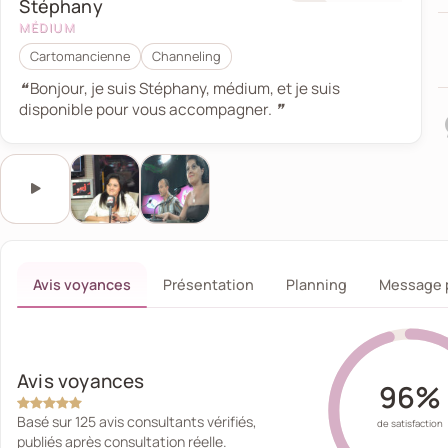
Stéphany
MÉDIUM
Cartomancienne
Channeling
❝ Bonjour, je suis Stéphany, médium, et je suis
disponible pour vous accompagner. ❞
Ce bouton lance ou met en pause l’audio de présent
Écouter l'audio de présentation
Avis voyances
Présentation
Planning
Message 
Avis voyances
96%
Basé sur 125 avis consultants vérifiés,
de satisfaction
publiés après consultation réelle.