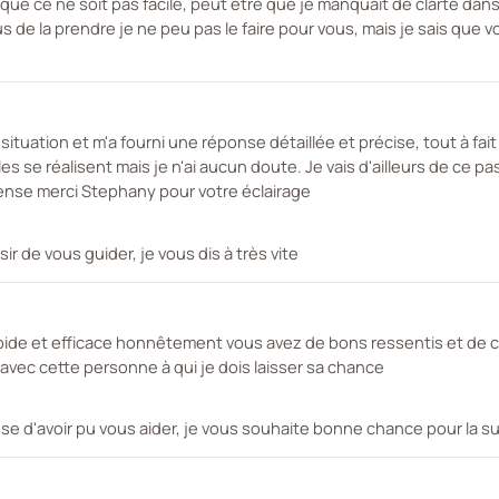
que ce ne soit pas facile, peut être que je manquait de clarté dans
s de la prendre je ne peu pas le faire pour vous, mais je sais que vou
ituation et m'a fourni une réponse détaillée et précise, tout à fait
elles se réalisent mais je n'ai aucun doute. Je vais d'ailleurs de ce p
ense merci Stephany pour votre éclairage
sir de vous guider, je vous dis à très vite
pide et efficace honnêtement vous avez de bons ressentis et de ch
 avec cette personne à qui je dois laisser sa chance
use d'avoir pu vous aider, je vous souhaite bonne chance pour la sui