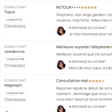
RETOUR++++
CONSULTANT
Topco
Stephany, mon ange gardien:) bon
voyance, trop forte, milles merci
voyance tel
30/09/2022
RÉPONSE DU VOYANT
Je très heureuse pour vo
Meilleure voyante/ téléphone
CONSULTANT
Joiedevivre
Meilleure voyante que j'ai consul
voyance chat
RÉPONSE DU VOYANT
17/09/2022
Merci de tout cœur, à trè
Consultation mail
CONSULTANT
Magsteph
Réponse rapide le début de votre
vraiment , dommage que vous n ay
voyance mail
vous avez raison je vous recom
08/09/2022
RÉPONSE DU VOYANT