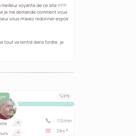
meilleur voyante de ce site !!!!!!
on que je me demande comment vous
 coeur vous m'avez redonner espoir
s tout va rentré dans l’ordre. je
379
JEAN
1,10/min
ifié
Certifié
Dès 5
ours
Retours