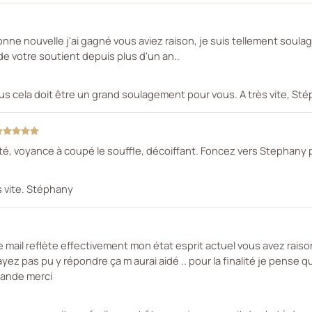
ne nouvelle j'ai gagné vous aviez raison, je suis tellement soulag
 de votre soutient depuis plus d'un an..
us cela doit être un grand soulagement pour vous. A très vite, St
té, voyance à coupé le souffle, décoiffant. Foncez vers Stephany p
s vite. Stéphany
 mail reflète effectivement mon état esprit actuel vous avez raiso
ez pas pu y répondre ça m aurai aidé .. pour la finalité je pens
mande merci