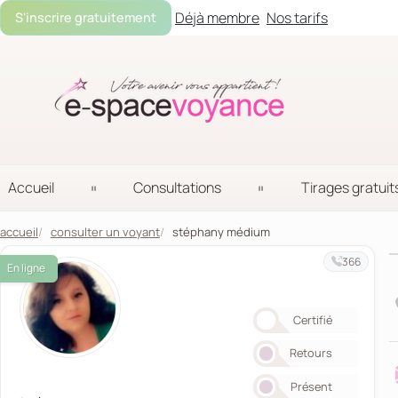
Déjà membre
Nos tarifs
S'inscrire gratuitement
Accueil
Consultations
Tirages gratuit
accueil
consulter un voyant
stéphany médium
366
En ligne
Certifié
Retours
Présent