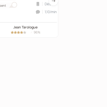
Dès 30
sent
Présent
1,10/min
Jean Tarologue
Stevan Médium
96%
97