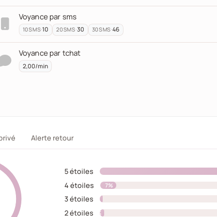
Voyance par sms
·
10
·
30
·
46
10
SMS
20
SMS
30
SMS
Voyance par tchat
2,00/min
ation.
privé
Alerte retour
5 étoiles
4 étoiles
7%
3 étoiles
0%
2 étoiles
2%