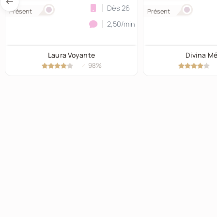
Dès 26
Présent
Présent
2,50/min
Laura Voyante
Divina M
98%