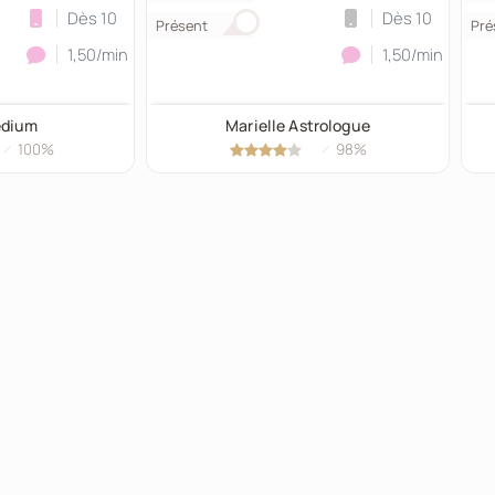
Dès 10
Dès 10
Présent
Pré
1,50/min
1,50/min
édium
Marielle Astrologue
100%
98%