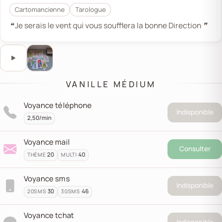
Cartomancienne
Tarologue
❝ Je serais le vent qui vous soufflera la bonne Direction ❞
Ce bouton lance ou met en pause l’audio de présentat
Écouter l'audio de présentation
VANILLE MÉDIUM
Voyance téléphone
Indisponible
2,50/min
Voyance mail
Consulter
·
20
·
40
THÈME
MULTI
Voyance sms
Indisponible
·
30
·
46
20
SMS
30
SMS
Voyance tchat