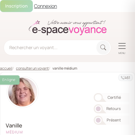
Connexion
Inscription
MENU
accueil
consulter un voyant
vanille médium
461
En ligne
Certifié
Retours
Présent
Vanille
MÉDIUM