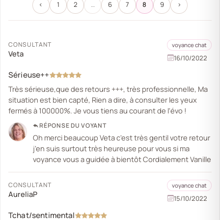
‹
1
2
…
6
7
8
9
›
CONSULTANT
voyance chat
Veta
16/10/2022
Sérieuse++
Très sérieuse,que des retours +++, très professionnelle, Ma
situation est bien capté, Rien a dire, à consulter les yeux
fermés à 100000%. Je vous tiens au courant de l'évo !
RÉPONSE DU VOYANT
Oh merci beaucoup Veta c'est très gentil votre retour
j'en suis surtout très heureuse pour vous si ma
voyance vous a guidée à bientôt Cordialement Vanille
CONSULTANT
voyance chat
AureliaP
15/10/2022
Tchat/sentimental