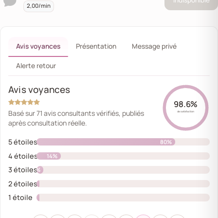
Indisponible
2,00/min
Avis voyances
Présentation
Message privé
Alerte retour
Avis voyances
98.6%
Basé sur 71 avis consultants vérifiés, publiés
de satisfaction
après consultation réelle.
5 étoiles
80%
4 étoiles
14%
3 étoiles
4%
2 étoiles
1%
1 étoile
0%