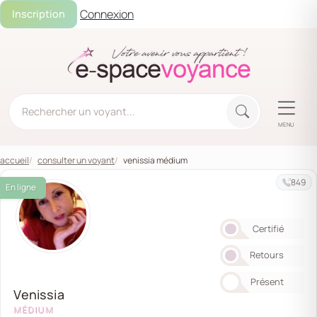
Connexion
Inscription
MENU
accueil
consulter un voyant
venissia médium
849
En ligne
Certifié
Retours
Présent
Venissia
MÉDIUM