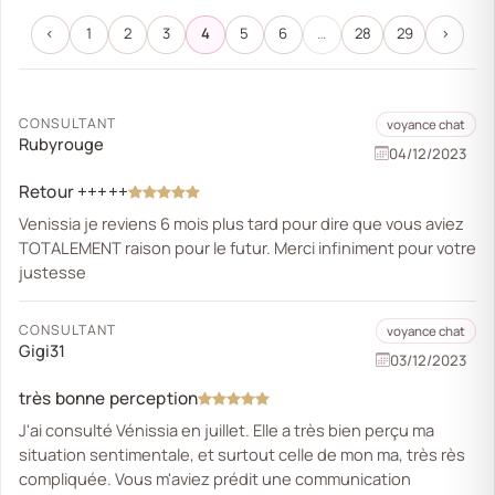
‹
1
2
3
4
5
6
…
28
29
›
CONSULTANT
voyance chat
Rubyrouge
04/12/2023
Retour +++++
Venissia je reviens 6 mois plus tard pour dire que vous aviez
TOTALEMENT raison pour le futur. Merci infiniment pour votre
justesse
CONSULTANT
voyance chat
Gigi31
03/12/2023
très bonne perception
J'ai consulté Vénissia en juillet. Elle a très bien perçu ma
situation sentimentale, et surtout celle de mon ma, très rès
compliquée. Vous m'aviez prédit une communication