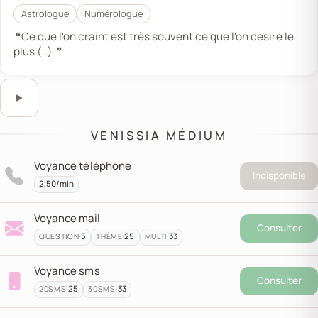
Astrologue
Numérologue
❝ Ce que l'on craint est très souvent ce que l'on désire le
plus (..) ❞
Ce bouton lance ou met en pause l’audio de présentat
Écouter l'audio de présentation
VENISSIA MÉDIUM
Voyance téléphone
Indisponible
2,50/min
Voyance mail
Consulter
·
5
·
25
·
33
QUESTION
THÈME
MULTI
Voyance sms
Consulter
·
25
·
33
20
SMS
30
SMS