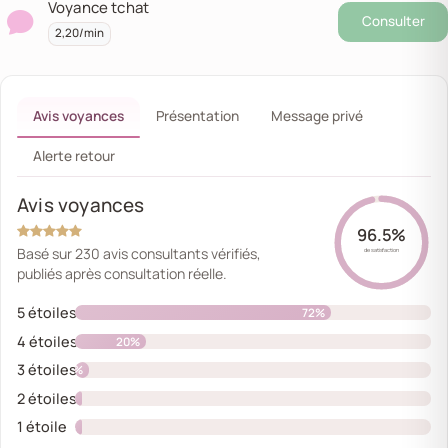
Voyance tchat
Consulter
2,20/min
Avis voyances
Présentation
Message privé
Alerte retour
Avis voyances
96.5%
Basé sur 230 avis consultants vérifiés,
de satisfaction
publiés après consultation réelle.
5 étoiles
72%
4 étoiles
20%
3 étoiles
4%
2 étoiles
2%
1 étoile
2%