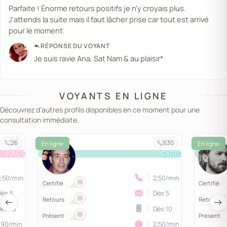
Parfaite ! Énorme retours positifs je n'y croyais plus.
J'attends la suite mais il faut lâcher prise car tout est arrivé
pour le moment.
RÉPONSE DU VOYANT
Je suis ravie Ana, Sat Nam & au plaisir*
VOYANTS EN LIGNE
Découvrez d’autres profils disponibles en ce moment pour une
consultation immédiate.
26
630
KARA
CYRIL
2,50/min
2,50/min
Certifié
Certifié
Dès 5
Dès 5
Retours
Retours
Dès 10
Dès 10
Présent
Présent
1,90/min
2,50/min