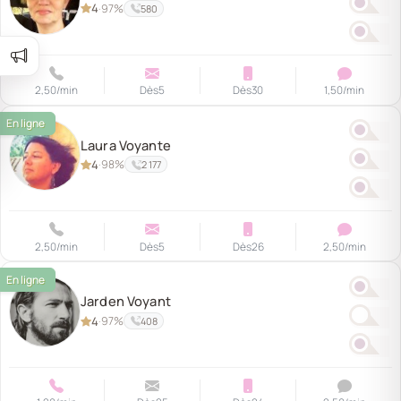
4
97%
·
580
2,50
/min
Dès
5
Dès
30
1,50
/min
Laura Voyante
4
98%
·
2 177
2,50
/min
Dès
5
Dès
26
2,50
/min
Jarden Voyant
4
97%
·
408