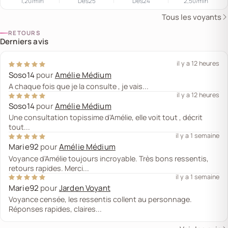
1,20
/min
Dès
25
Dès
24
2,50
/min
Tous les voyants
RETOURS
Derniers avis
il y a 12 heures
Soso14
pour
Amélie Médium
A chaque fois que je la consulte , je vais...
il y a 12 heures
Soso14
pour
Amélie Médium
Une consultation topissime d'Amélie, elle voit tout , décrit
tout...
il y a 1 semaine
Marie92
pour
Amélie Médium
Voyance d'Amélie toujours incroyable. Très bons ressentis,
retours rapides. Merci...
il y a 1 semaine
Marie92
pour
Jarden Voyant
Voyance censée, les ressentis collent au personnage.
Réponses rapides, claires...