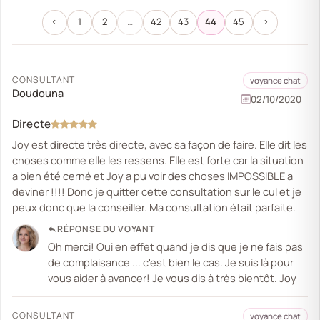
‹
1
2
…
42
43
44
45
›
CONSULTANT
voyance chat
Doudouna
02/10/2020
Directe
Joy est directe très directe, avec sa façon de faire. Elle dit les
choses comme elle les ressens. Elle est forte car la situation
a bien été cerné et Joy a pu voir des choses IMPOSSIBLE a
deviner !!!! Donc je quitter cette consultation sur le cul et je
peux donc que la conseiller. Ma consultation était parfaite.
RÉPONSE DU VOYANT
Oh merci! Oui en effet quand je dis que je ne fais pas
de complaisance ... c'est bien le cas. Je suis là pour
vous aider à avancer! Je vous dis à très bientôt. Joy
CONSULTANT
voyance chat