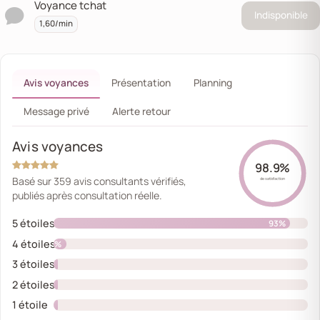
Voyance tchat
Indisponible
1,60/min
Avis voyances
Présentation
Planning
Message privé
Alerte retour
Avis voyances
98.9%
Basé sur 359 avis consultants vérifiés,
de satisfaction
publiés après consultation réelle.
5 étoiles
93%
4 étoiles
5%
3 étoiles
1%
2 étoiles
0%
1 étoile
1%