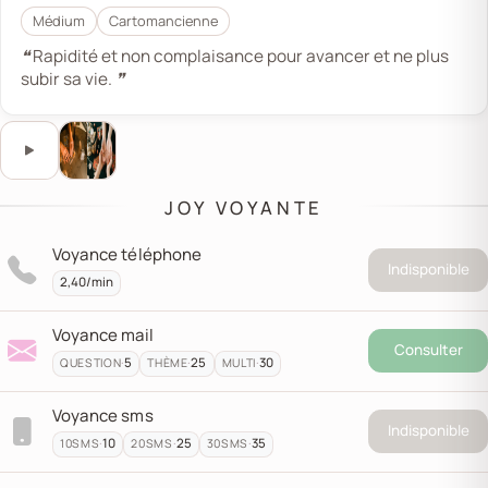
Médium
Cartomancienne
❝ Rapidité et non complaisance pour avancer et ne plus
subir sa vie. ❞
Ce bouton lance ou met en pause l’audio de présentat
Écouter l'audio de présentation
JOY VOYANTE
Voyance téléphone
Indisponible
2,40/min
Voyance mail
Consulter
·
5
·
25
·
30
QUESTION
THÈME
MULTI
Voyance sms
Indisponible
·
10
·
25
·
35
10
SMS
20
SMS
30
SMS