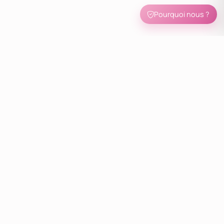
Pourquoi nous ?
FIABLE
CERTIFIÉS
DIRECT
PRIVÉE
Abonnez-vous, tentez de gagner une voyance gratuite et recevez nos
offres spéciales du moment.