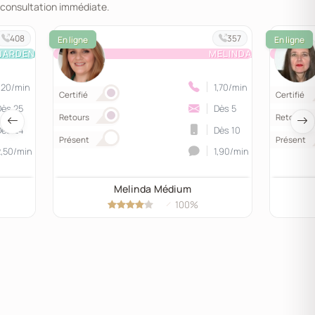
consultation immédiate.
408
357
JARDEN
MELINDA
,20/min
1,70/min
Certifié
Certifié
Dès 25
Dès 5
Retours
Retours
Dès 24
Dès 10
Présent
Présent
2,50/min
1,90/min
Melinda Médium
100%