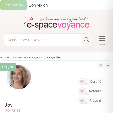
Connexion
Inscription
MENU
accueil
consulter un voyant
joy voyante
1 154
En ligne
Certifié
Retours
Présent
Joy
VOYANTE