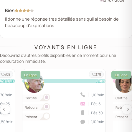
01/07/2024
Bien
Il donne une réponse très détaillée sans quil ai besoin de
beaucoup d'explications
VOYANTS EN LIGNE
Découvrez d’autres profils disponibles en ce moment pour une
consultation immédiate.
408
379
JARDEN
JEAN
,70/min
1,10/min
Certifié
Certifié
Dès 25
Dès 5
Retours
Retours
Dès 24
Dès 30
Présent
Présent
2,50/min
1,10/min