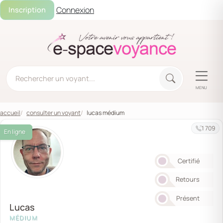
Connexion
Inscription
MENU
accueil
consulter un voyant
lucas médium
1 709
En ligne
Certifié
Retours
Présent
Lucas
MÉDIUM