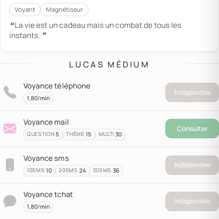
Voyant
Magnétiseur
❝ La vie est un cadeau mais un combat de tous les
instants. ❞
LUCAS MÉDIUM
Voyance téléphone
Indisponible
1,80/min
Voyance mail
Consulter
·
5
·
15
·
30
QUESTION
THÈME
MULTI
Voyance sms
Indisponible
·
10
·
24
·
36
10
SMS
20
SMS
30
SMS
Voyance tchat
Indisponible
1,80/min