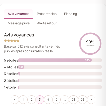
Avis voyances
Présentation
Planning
Message privé
Alerte retour
Avis voyances
99%
Basé sur 312 avis consultants vérifiés,
de satisfaction
publiés après consultation réelle.
5 étoiles
88%
4 étoiles
8%
3 étoiles
3%
2 étoiles
1%
1 étoile
0%
‹
1
2
3
4
5
…
38
39
›