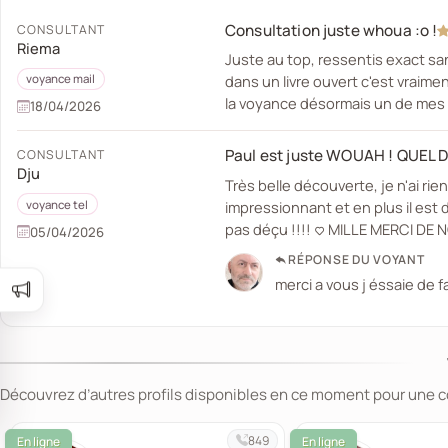
Consultation juste whoua :o !
CONSULTANT
Riema
Juste au top, ressentis exact san
dans un livre ouvert c'est vraime
voyance mail
la voyance désormais un de mes fa
18/04/2026
Paul est juste WOUAH ! QUEL D
CONSULTANT
Dju
Très belle découverte, je n'ai rie
impressionnant et en plus il est
voyance tel
pas déçu !!!! <3 MILLE MERCI D
05/04/2026
RÉPONSE DU VOYANT
merci a vous j éssaie de f
Découvrez d’autres profils disponibles en ce moment pour une 
849