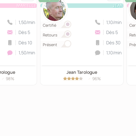
MARIELLE
JEAN
1,50/min
1,10/min
Certifié
Cert
Dès 5
Dès 5
Retours
Ret
Dès 10
Dès 30
Présent
Pré
1,50/min
1,10/min
trologue
Jean Tarologue
98%
96%