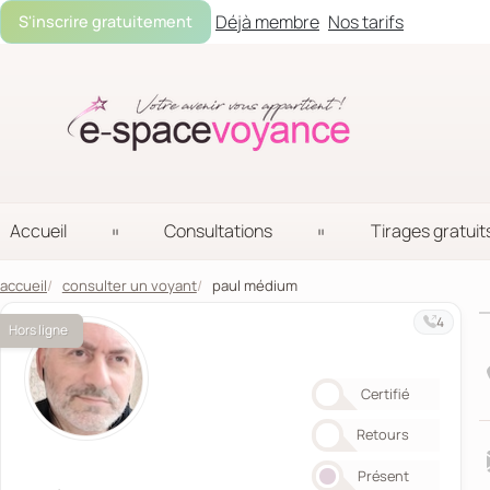
Déjà membre
Nos tarifs
S'inscrire gratuitement
Accueil
Consultations
Tirages gratuit
accueil
consulter un voyant
paul médium
4
Hors ligne
Certifié
Retours
Présent