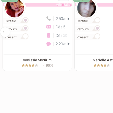
VENISSIA
2,50/min
Certifié
Certifié
Dès 5
Retours
Retours
Dès 25
Présent
Présent
2,20/min
Venissia Médium
Marielle As
96%