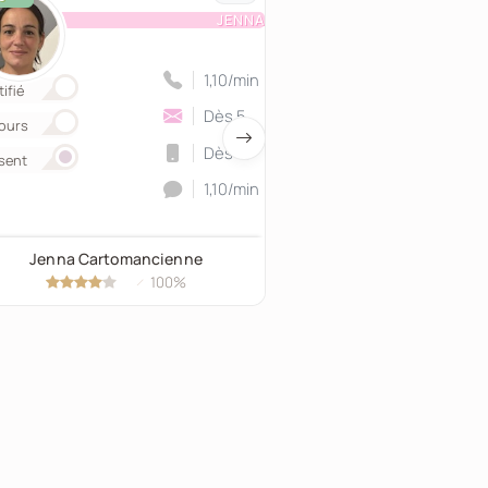
JENNA
1,10/min
ifié
Certifié
Dès 5
ours
Retours
Dès 10
sent
Présent
1,10/min
Jenna Cartomancienne
Jarden Voyant
100%
97