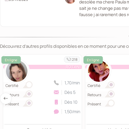
desolée ma chere Paula m
sait je ne change pas ma 
fausse j ai rarement des 
Découvrez d’autres profils disponibles en ce moment pour une 
1 218
ROZANE
1,70/min
Certifié
Certifié
Dès 5
Retours
Retours
Dès 10
Présent
Présent
1,50/min