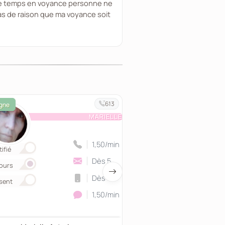
 le temps en voyance personne ne
pas de raison que ma voyance soit
613
MARIELLE
1,50/min
ifié
Certifié
Dès 5
ours
Retours
Dès 10
sent
Présent
1,50/min