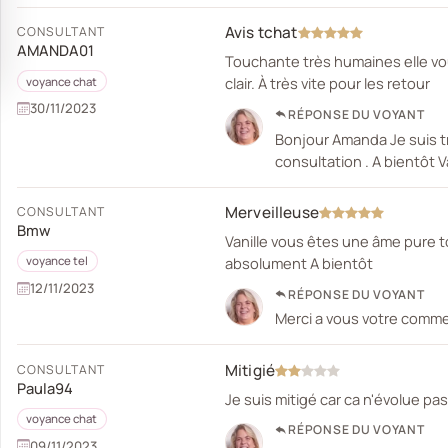
Avis tchat
CONSULTANT
AMANDA01
Touchante très humaines elle vous
clair. À très vite pour les retour
voyance chat
30/11/2023
RÉPONSE DU VOYANT
Bonjour Amanda Je suis tr
consultation . A bientôt 
Merveilleuse
CONSULTANT
Bmw
Vanille vous êtes une âme pure 
absolument A bientôt
voyance tel
12/11/2023
RÉPONSE DU VOYANT
Merci a vous votre comme
Mitigié
CONSULTANT
Paula94
Je suis mitigé car ca n'évolue p
voyance chat
RÉPONSE DU VOYANT
09/11/2023