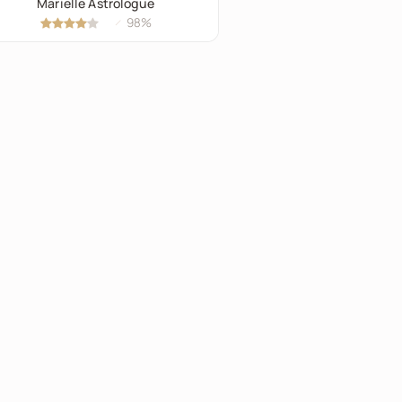
Marielle Astrologue
Jarden Voyant
98%
97