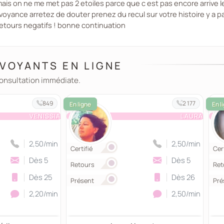
ais on ne me met pas 2 etoiles parce que c est pas encore arrive
voyance arretez de douter prenez du recul sur votre histoire y a 
retours negatifs ! bonne continuation
VOYANTS EN LIGNE
consultation immédiate.
849
2 177
VENISSIA
LAURA
2,50/min
2,50/min
Certifié
Cert
Dès 5
Dès 5
Retours
Ret
Dès 25
Dès 26
Présent
Pré
2,20/min
2,50/min