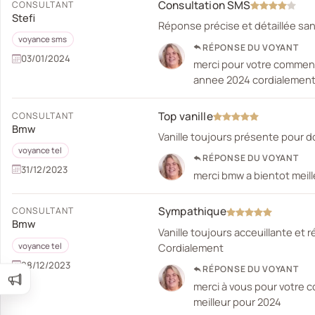
Consultation SMS
CONSULTANT
Stefi
Réponse précise et détaillée sa
voyance sms
RÉPONSE DU VOYANT
03/01/2024
merci pour votre comment
annee 2024 cordialemen
Top vanille
CONSULTANT
Bmw
Vanille toujours présente pour 
voyance tel
RÉPONSE DU VOYANT
31/12/2023
merci bmw a bientot meil
Sympathique
CONSULTANT
Bmw
Vanille toujours acceuillante et 
Cordialement
voyance tel
28/12/2023
RÉPONSE DU VOYANT
merci à vous pour votre 
meilleur pour 2024