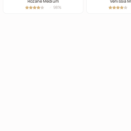
Rozane Médium
Venissia 
98%