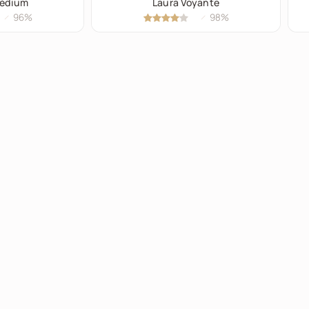
Médium
Laura Voyante
96%
98%