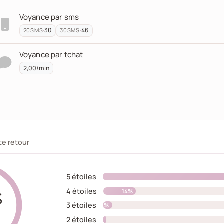
Voyance par sms
·
30
·
46
20
SMS
30
SMS
Voyance par tchat
2,00/min
ation.
te retour
5 étoiles
4 étoiles
14%
%
3 étoiles
4%
2 étoiles
1%