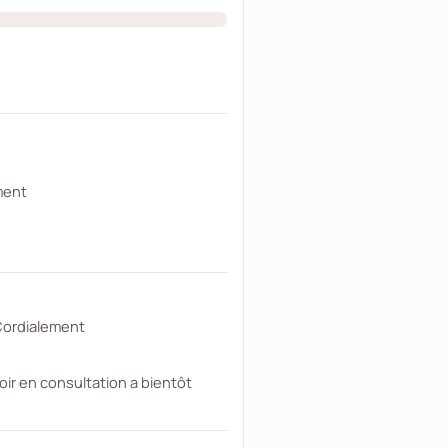
ment
 Cordialement
r en consultation a bientôt